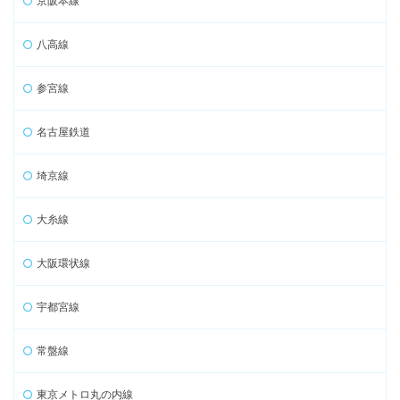
京阪本線
八高線
参宮線
名古屋鉄道
埼京線
大糸線
大阪環状線
宇都宮線
常盤線
東京メトロ丸の内線