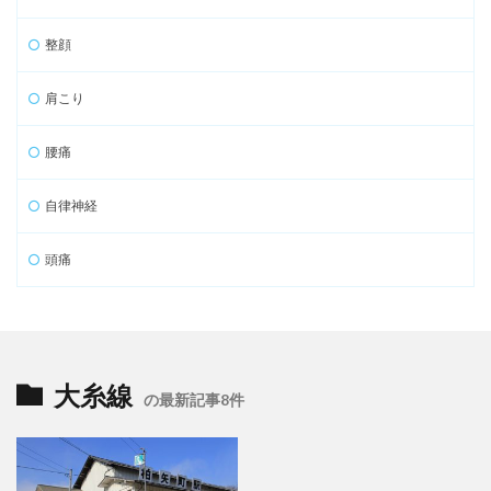
整顔
肩こり
腰痛
自律神経
頭痛
大糸線
の最新記事8件