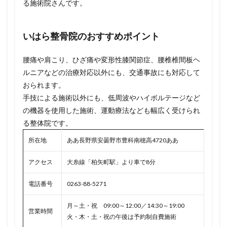
る施術院さんです。
いはら整骨院のおすすめポイント
腰痛や肩こり、ひざ痛や変形性膝関節症、腰椎椎間板ヘ
ルニアなどの治療対応以外にも、交通事故にも対応して
おられます。
手技による施術以外にも、低周波やハイボルテージなど
の機器を使用した施術、運動療法なども幅広く受けられ
る整体院です。
所在地
ああ長野県安曇野市豊科南穂高4720ああ
アクセス
大糸線「柏矢町駅」より車で8分
電話番号
0263-88-5271
月～土・祝 09:00～12:00／14:30～19:00
営業時間
火・木・土・祝の午後は予約制自費施術